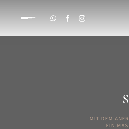
S
MIT DEM ANF
EIN MAS