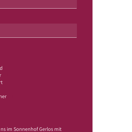
rd
r
rt
mer
ns im Sonnenhof Gerlos mit